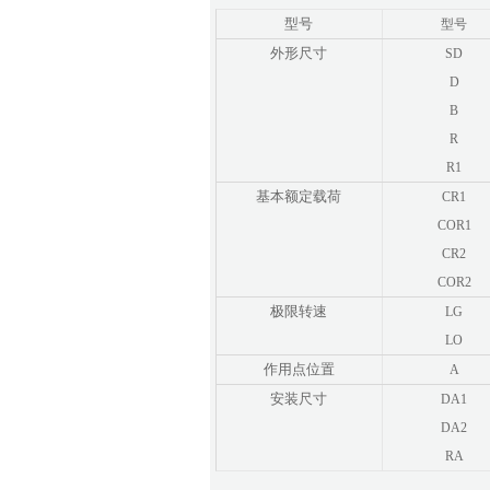
型号
型号
外形尺寸
SD
D
B
R
R1
基本额定载荷
CR1
COR1
CR2
COR2
极限转速
LG
LO
作用点位置
A
安装尺寸
DA1
DA2
RA