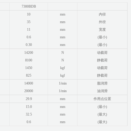
7300BDB
10
mm
内径
35
mm
外径
11
mm
宽度
0.6
mm
(最小)
0.30
mm
(最小)
14200
N
动载荷
8100
N
静载荷
1450
kgf
动载荷
825
kgf
静载荷
14000
1/min
脂润滑
20000
1/min
油润滑
29.9
mm
作用点位置
15.0
mm
(最小)
32.5
mm
(最大)
0.6
mm
(最大)