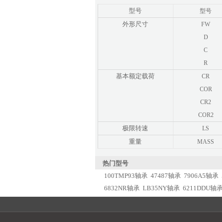
型号
型号
外形尺寸
FW
D
C
R
基本额定载荷
CR
COR
CR2
COR2
极限转速
LS
重量
MASS
热门型号
100TMP93轴承
47487轴承
7906A5轴承
6832NR轴承
LB35NY轴承
6211DDU轴