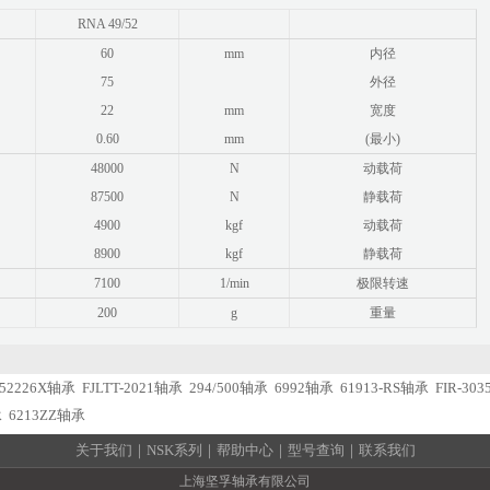
RNA 49/52
60
mm
内径
75
外径
22
mm
宽度
0.60
mm
(最小)
48000
N
动载荷
87500
N
静载荷
4900
kgf
动载荷
8900
kgf
静载荷
7100
1/min
极限转速
200
g
重量
52226X轴承
FJLTT-2021轴承
294/500轴承
6992轴承
61913-RS轴承
FIR-30
承
6213ZZ轴承
关于我们
｜
NSK系列
｜
帮助中心
｜
型号查询
｜
联系我们
上海坚孚轴承有限公司