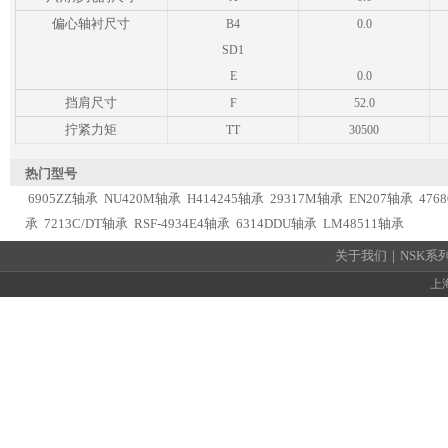
偏心轴衬尺寸
B4
0.0
SD1
E
0.0
挡肩尺寸
F
52.0
拧紧力矩
TT
30500
热门型号
6905ZZ轴承
NU420M轴承
H414245轴承
29317M轴承
EN207轴承
476
承
7213C/DT轴承
RSF-4934E4轴承
6314DDU轴承
LM48511轴承
关于我们
｜
NSK系
上