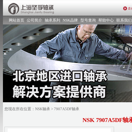
网站首页
|
公司简介
|
轴承系列
|
NSK品牌
|
型号查询
|
帮助中心
|
联系我们
您现在所在位置：
NSK轴承
> 7907A5DF轴承
NSK 7907A5DF轴