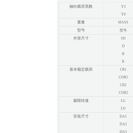
轴向载荷系数
Y3
Y0
重量
MASS
型号
型号
外形尺寸
SD
D
B
R
基本额定载荷
CR1
COR1
CR2
COR2
极限转速
LG
LO
安装尺寸
DA1
DA2
DA3