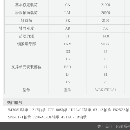
基本额定载荷
CA
21900
极限轴向载荷
LAL
26600
预载荷
PR
2150
轴向刚度
AR
750
起动力矩
ST
14.0
锁紧螺母部
LNM
M17x1
D3
37
L3
18
支撑单元安装部位
BSD
17
L4
81
L5
23
型号
型号
WBK17DF-31
热门型号
54308U轴承
1217轴承
FCR-80轴承
HJ2240E轴承
6311Z轴承
F625ZZ
SNN6171轴承
7206AC/DF轴承
45TAC75B轴承
关于我们
｜
NSK系